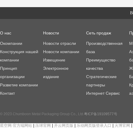
В
О нас
Новости
Сеть продаж
П
Окомпании
Новости отрасли
Производственная
М
Конструкция нашей
Новости компании
база
А
компании
Извещение
Преимущество
б
Принцип
Электронное
качества
Ж
организации
издание
Стратегические
Б
Разветие компании
партнеры
К
Контакт
Интернет Сервис
а
© 2023 Chumboon Metal Packaging Group Co., Ltd.
粤ICP备19109577号
星空网·官方端网站
|
压球官网
|
开云网页版
|
乐动网页版登录入口
|
火博官网