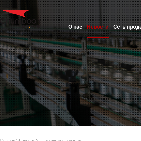
О нас
Новости
Сеть прод
Главная >
Новости
>
Электронное издание