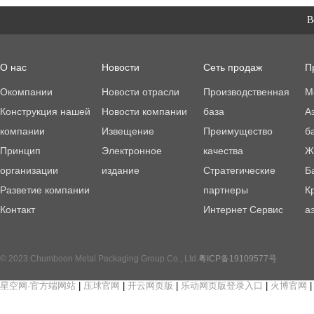
В
О нас
Новости
Сеть продаж
П
Окомпании
Новости отрасли
Производственная
М
Конструкция нашей
Новости компании
база
А
компании
Извещение
Преимущество
б
Принцип
Электронное
качества
Ж
организации
издание
Стратегические
Б
Разветие компании
партнеры
К
Контакт
Интернет Сервис
а
© 2023 Chumboon Metal Packaging Group Co., Ltd.
粤ICP备19109577号
星空网·官方端网站
|
压球官网
|
开云网页版
|
乐动网页版登录入口
|
火博官网