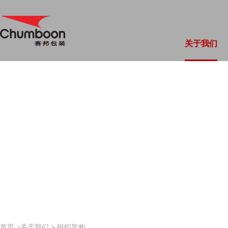
关于我们
一罐一世
首页 >
关于我们
>
组织架构