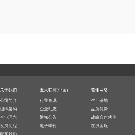
关于我们
五大联赛(中国)
营销网络
公司简介
行业资讯
生产基地
组织架构
企业动态
品质优势
企业理念
通知公告
战略合作伙伴
发展历程
电子季刊
在线客服
联系我们